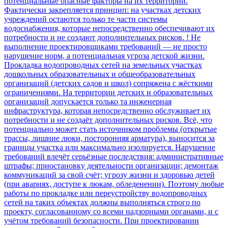
потенциальные опасные факторы на их территории.
Фактически закрепляется принцип: на участках детских
учреждений остаются только те части системы
водоснабжения, которые непосредственно обеспечивают их
потребности и не создают дополнительных рисков. ! Не
выполнение проектировщиками требований — не просто
нарушение норм, а потенциальная угроза детской жизни.
Прокладка водопроводных сетей на земельных участках
дошкольных образовательных и общеобразовательных
организаций (детских садов и школ) сопряжена с жёсткими
ограничениями. На территории детских и образовательных
организаций допускается только та инженерная
инфраструктура, которая непосредственно обслуживает их
потребности и не создаёт дополнительных рисков. Всё, что
потенциально может стать источником проблемы (открытые
трассы, лишние люки, посторонняя арматура), выносится за
границы участка или максимально изолируется. Нарушение
требований влечёт серьёзные последствия: административные
штрафы; приостановку деятельности организации; демонтаж
коммуникаций за свой счёт; угрозу жизни и здоровью детей
(при авариях, доступе к люкам, обледенении). Поэтому любые
работы по прокладке или переустройству водопроводных
сетей на таких объектах должны выполняться строго по
проекту, согласованному со всеми надзорными органами, и с
учётом требований безопасности. При проектировании