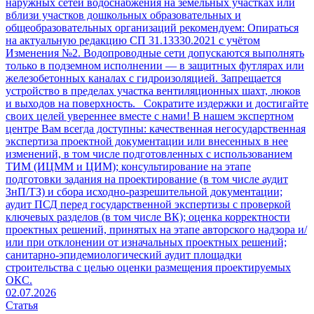
наружных сетей водоснабжения на земельных участках или
вблизи участков дошкольных образовательных и
общеобразовательных организаций рекомендуем: Опираться
на актуальную редакцию СП 31.13330.2021 с учётом
Изменения №2. Водопроводные сети допускаются выполнять
только в подземном исполнении — в защитных футлярах или
железобетонных каналах с гидроизоляцией. Запрещается
устройство в пределах участка вентиляционных шахт, люков
и выходов на поверхность. Сократите издержки и достигайте
своих целей увереннее вместе с нами! В нашем экспертном
центре Вам всегда доступны: качественная негосударственная
экспертиза проектной документации или внесенных в нее
изменений, в том числе подготовленных с использованием
ТИМ (ИЦММ и ЦИМ); консультирование на этапе
подготовки задания на проектирование (в том числе аудит
ЗнП/ТЗ) и сбора исходно-разрешительной документации;
аудит ПСД перед государственной экспертизы с проверкой
ключевых разделов (в том числе ВК); оценка корректности
проектных решений, принятых на этапе авторского надзора и/
или при отклонении от изначальных проектных решений;
санитарно-эпидемиологический аудит площадки
строительства с целью оценки размещения проектируемых
ОКС.
02.07.2026
Статья