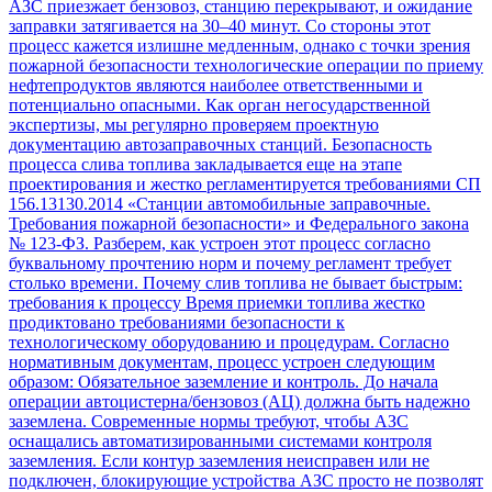
АЗС приезжает бензовоз, станцию перекрывают, и ожидание
заправки затягивается на 30–40 минут. Со стороны этот
процесс кажется излишне медленным, однако с точки зрения
пожарной безопасности технологические операции по приему
нефтепродуктов являются наиболее ответственными и
потенциально опасными. Как орган негосударственной
экспертизы, мы регулярно проверяем проектную
документацию автозаправочных станций. Безопасность
процесса слива топлива закладывается еще на этапе
проектирования и жестко регламентируется требованиями СП
156.13130.2014 «Станции автомобильные заправочные.
Требования пожарной безопасности» и Федерального закона
№ 123-ФЗ. Разберем, как устроен этот процесс согласно
буквальному прочтению норм и почему регламент требует
столько времени. Почему слив топлива не бывает быстрым:
требования к процессу Время приемки топлива жестко
продиктовано требованиями безопасности к
технологическому оборудованию и процедурам. Согласно
нормативным документам, процесс устроен следующим
образом: Обязательное заземление и контроль. До начала
операции автоцистерна/бензовоз (АЦ) должна быть надежно
заземлена. Современные нормы требуют, чтобы АЗС
оснащались автоматизированными системами контроля
заземления. Если контур заземления неисправен или не
подключен, блокирующие устройства АЗС просто не позволят