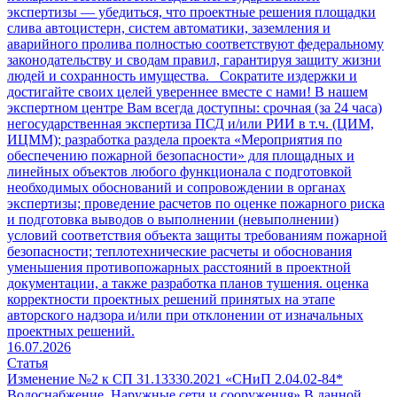
экспертизы — убедиться, что проектные решения площадки
слива автоцистерн, систем автоматики, заземления и
аварийного пролива полностью соответствуют федеральному
законодательству и сводам правил, гарантируя защиту жизни
людей и сохранность имущества. Сократите издержки и
достигайте своих целей увереннее вместе с нами! В нашем
экспертном центре Вам всегда доступны: срочная (за 24 часа)
негосударственная экспертиза ПСД и/или РИИ в т.ч. (ЦИМ,
ИЦММ); разработка раздела проекта «Мероприятия по
обеспечению пожарной безопасности» для площадных и
линейных объектов любого функционала с подготовкой
необходимых обоснований и сопровождении в органах
экспертизы; проведение расчетов по оценке пожарного риска
и подготовка выводов о выполнении (невыполнении)
условий соответствия объекта защиты требованиям пожарной
безопасности; теплотехнические расчеты и обоснования
уменьшения противопожарных расстояний в проектной
документации, а также разработка планов тушения. оценка
корректности проектных решений принятых на этапе
авторского надзора и/или при отклонении от изначальных
проектных решений.
16.07.2026
Статья
Изменение №2 к СП 31.13330.2021 «СНиП 2.04.02-84*
Водоснабжение. Наружные сети и сооружения»
В данной