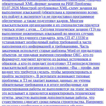
обязательный XML-формат задания на РИИ
Проблема:
03.07.2026 Минстрой опубликовал XML-схему задания на
выполнение изысканий (обязательна к применению всеми,
кто пойдет в экспертизу) и не предоставил программное
обеспечение, а также подготовку кадров. Многим
изыскательским организациям и их специалистам придется
учиться этому с нуля… Сегодня техническое задание (ТЗ) на
выполнение инженерных изысканий во многих случаях
готовится без единого стандарта, хоть СП 47.13330 и
устанавливает необходимый набор требований в части
наполнения его информацией и требованиями. Часть
заказчиков использует старые шаблоны Word от предыдущих
объектов, не придавая значения специфике ОКС, кто-то
формирует документ вручную из разных источников и
образцов, а кто-то передает подготовку ТЗ непосредственно
изыскательской организации со словами: «Вы – профи, вам
виднее что требуется сделать, чтобы запроектировать и
пройти экспертизу». В результате возникают типовые
проблемы: в ТЗ не хватает важных данных; не учтены
обязательные требования и в итоге необходимые для
проектирования работы не выполняются; на этапе экспертизы
это всплывает и приходится корректировать технические
отчеты, зачастую выполняя дополнительные работы, что
существенно сдвигает сроки начала строительства. Например:
не указаны необходимые характеристики объекта;