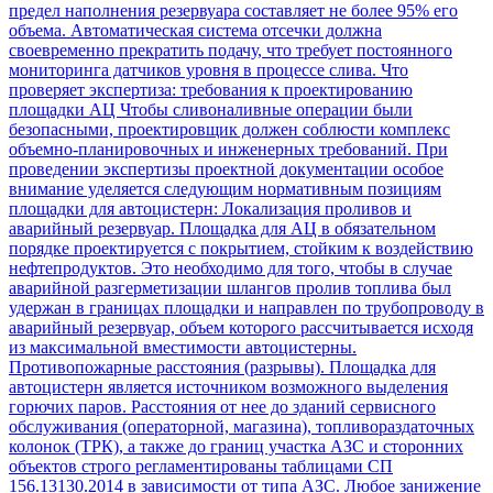
предел наполнения резервуара составляет не более 95% его
объема. Автоматическая система отсечки должна
своевременно прекратить подачу, что требует постоянного
мониторинга датчиков уровня в процессе слива. Что
проверяет экспертиза: требования к проектированию
площадки АЦ Чтобы сливоналивные операции были
безопасными, проектировщик должен соблюсти комплекс
объемно-планировочных и инженерных требований. При
проведении экспертизы проектной документации особое
внимание уделяется следующим нормативным позициям
площадки для автоцистерн: Локализация проливов и
аварийный резервуар. Площадка для АЦ в обязательном
порядке проектируется с покрытием, стойким к воздействию
нефтепродуктов. Это необходимо для того, чтобы в случае
аварийной разгерметизации шлангов пролив топлива был
удержан в границах площадки и направлен по трубопроводу в
аварийный резервуар, объем которого рассчитывается исходя
из максимальной вместимости автоцистерны.
Противопожарные расстояния (разрывы). Площадка для
автоцистерн является источником возможного выделения
горючих паров. Расстояния от нее до зданий сервисного
обслуживания (операторной, магазина), топливораздаточных
колонок (ТРК), а также до границ участка АЗС и сторонних
объектов строго регламентированы таблицами СП
156.13130.2014 в зависимости от типа АЗС. Любое занижение