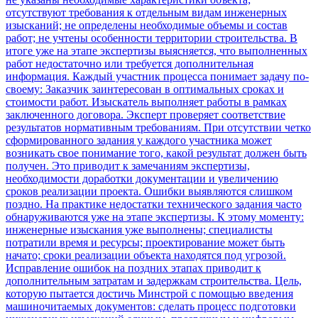
отсутствуют требования к отдельным видам инженерных
изысканий; не определены необходимые объемы и состав
работ; не учтены особенности территории строительства. В
итоге уже на этапе экспертизы выясняется, что выполненных
работ недостаточно или требуется дополнительная
информация. Каждый участник процесса понимает задачу по-
своему: Заказчик заинтересован в оптимальных сроках и
стоимости работ. Изыскатель выполняет работы в рамках
заключенного договора. Эксперт проверяет соответствие
результатов нормативным требованиям. При отсутствии четко
сформированного задания у каждого участника может
возникать свое понимание того, какой результат должен быть
получен. Это приводит к замечаниям экспертизы,
необходимости доработки документации и увеличению
сроков реализации проекта. Ошибки выявляются слишком
поздно. На практике недостатки технического задания часто
обнаруживаются уже на этапе экспертизы. К этому моменту:
инженерные изыскания уже выполнены; специалисты
потратили время и ресурсы; проектирование может быть
начато; сроки реализации объекта находятся под угрозой.
Исправление ошибок на поздних этапах приводит к
дополнительным затратам и задержкам строительства. Цель,
которую пытается достичь Минстрой с помощью введения
машиночитаемых документов: сделать процесс подготовки