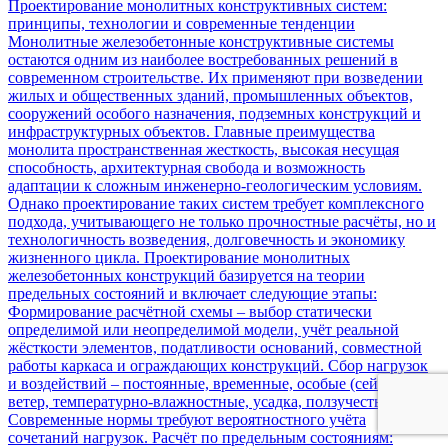
Проектирование монолитных конструктивных систем:
принципы, технологии и современные тенденции
Монолитные железобетонные конструктивные системы
остаются одним из наиболее востребованных решений в
современном строительстве. Их применяют при возведении
жилых и общественных зданий, промышленных объектов,
сооружений особого назначения, подземных конструкций и
инфраструктурных объектов. Главные преимущества
монолита пространственная жесткость, высокая несущая
способность, архитектурная свобода и возможность
адаптации к сложным инженерно-геологическим условиям.
Однако проектирование таких систем требует комплексного
подхода, учитывающего не только прочностные расчёты, но и
технологичность возведения, долговечность и экономику
жизненного цикла. Проектирование монолитных
железобетонных конструкций базируется на теории
предельных состояний и включает следующие этапы:
Формирование расчётной схемы – выбор статически
определимой или неопределимой модели, учёт реальной
жёсткости элементов, податливости оснований, совместной
работы каркаса и ограждающих конструкций. Сбор нагрузок
и воздействий – постоянные, временные, особые (сейсмика,
ветер, температурно-влажностные, усадка, ползучесть).
Современные нормы требуют вероятностного учёта
сочетаний нагрузок. Расчёт по предельным состояниям: