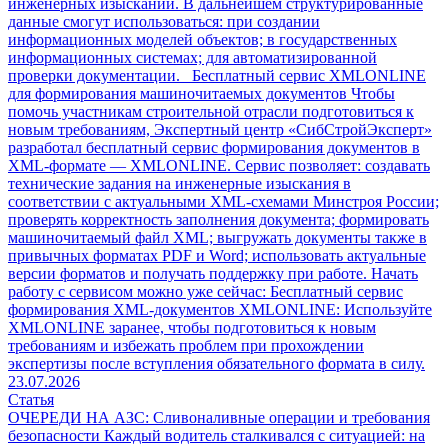
инженерных изысканий. В дальнейшем структурированные
данные смогут использоваться: при создании
информационных моделей объектов; в государственных
информационных системах; для автоматизированной
проверки документации. Бесплатный сервис XMLONLINE
для формирования машиночитаемых документов Чтобы
помочь участникам строительной отрасли подготовиться к
новым требованиям, Экспертный центр «СибСтройЭксперт»
разработал бесплатный сервис формирования документов в
XML-формате — XMLONLINE. Сервис позволяет: создавать
технические задания на инженерные изыскания в
соответствии с актуальными XML-схемами Минстроя России;
проверять корректность заполнения документа; формировать
машиночитаемый файл XML; выгружать документы также в
привычных форматах PDF и Word; использовать актуальные
версии форматов и получать поддержку при работе. Начать
работу с сервисом можно уже сейчас: Бесплатный сервис
формирования XML-документов XMLONLINE: Используйте
XMLONLINE заранее, чтобы подготовиться к новым
требованиям и избежать проблем при прохождении
экспертизы после вступления обязательного формата в силу.
23.07.2026
Статья
ОЧЕРЕДИ НА АЗС: Сливоналивные операции и требования
безопасности
Каждый водитель сталкивался с ситуацией: на