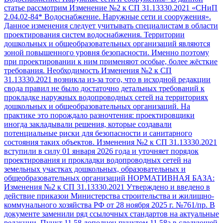
статье рассмотрим Изменение №2 к СП 31.13330.2021 «СНиП
2.04.02-84* Водоснабжение. Наружные сети и сооружения».
Данное изменения следует учитывать специалистам в области
проектирования систем водоснабжения. Территории
дошкольных и общеобразовательных организаций являются
зоной повышенного уровня безопасности. Именно поэтому
при проектировании к ним применяют особые, более жёсткие
требования. Необходимость Изменения №2 к СП
31.13330.2021 возникла из-за того, что в исходной редакции
свода правил не было достаточно детальных требований к
прокладке наружных водопроводных сетей на территориях
дошкольных и общеобразовательных организаций. На
практике это порождало разночтения: проектировщики
иногда закладывали решения, которые создавали
потенциальные риски для безопасности и санитарного
состояния таких объектов. Изменения №2 к СП 31.13330.2021
вступили в силу 01 января 2026 года и уточняет порядок
проектирования и прокладки водопроводных сетей на
земельных участках дошкольных, образовательных и
общеобразовательных организаций НОРМАТИВНАЯ БАЗА:
Изменения №2 к СП 31.13330.2021 Утверждено и введено в
действие приказои Министерства строительства и жилищно-
коммунального хозяйства РФ от 28 ноября 2025 г. №761/пр. В
документе заменили ряд ссылочных стандартов на актуальные
редакции. Пункт 11.58 дополнен пунктом 11.58а в следующей