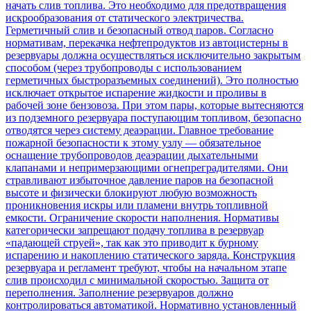
начать слив топлива. Это необходимо для предотвращения
искрообразования от статического электричества.
Герметичный слив и безопасный отвод паров. Согласно
нормативам, перекачка нефтепродуктов из автоцистерны в
резервуары должна осуществляться исключительно закрытым
способом (через трубопроводы с использованием
герметичных быстроразъемных соединений). Это полностью
исключает открытое испарение жидкости и проливы в
рабочей зоне бензовоза. При этом пары, которые вытесняются
из подземного резервуара поступающим топливом, безопасно
отводятся через систему деаэрации. Главное требование
пожарной безопасности к этому узлу — обязательное
оснащение трубопроводов деаэрации дыхательными
клапанами и непримерзающими огнепреградителями. Они
стравливают избыточное давление паров на безопасной
высоте и физически блокируют любую возможность
проникновения искры или пламени внутрь топливной
емкости. Ограничение скорости наполнения. Нормативы
категорически запрещают подачу топлива в резервуар
«падающей струей», так как это приводит к бурному
испарению и накоплению статического заряда. Конструкция
резервуара и регламент требуют, чтобы на начальном этапе
слив происходил с минимальной скоростью. Защита от
переполнения. Заполнение резервуаров должно
контролироваться автоматикой. Нормативно установленный