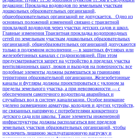
редакции: Прокладка водоводов по земельным участкам
дошкольных образовательных организаций,
общеобразовательных организаций не допускается. Одно из
основных положений изменений связано с транзитной
прокладкой водоводов через участки детских садов и школ.
Главные изменения Транзитная прокладка водопроводных
сетей по земельным участкам дошкольных образовательных
организаций, общеобразовательных организаций допускаются
только в подземном исполнении — в защитных футлярах или
железобетонных каналах с гидроизоляцией. При этом
предусматривается запрет на устройство в пределах участка
вентиляционных шахт, люков и выходов на поверхность: все
подобные элементы должны размещаться за границами
территории образовательной организации. Железобетонные
каналы и футляры должны проектироваться с уклоном за
пределы земельного участка, а при невозможности — с
обеспечением самотечного водоотвода аварийных и
случайных вод в систему канализации. Особое внимание
уделено размещению арматуры, колодцев и других устройств,
не связанных напрямую с потребителями конкретного
детского сада или школы. Такие элементы инженерной
инфраструктуры должны располагаться вне пределов
земельных участков образовательных организаций, чтобы
исключить лишнюю эксплуатационную нагрузку и