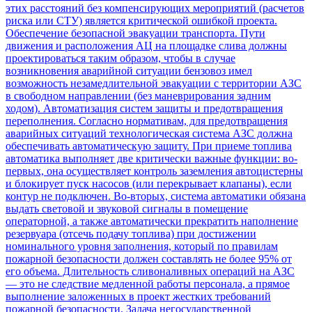
этих расстояний без компенсирующих мероприятий (расчетов
риска или СТУ) является критической ошибкой проекта.
Обеспечение безопасной эвакуации транспорта. Пути
движения и расположения АЦ на площадке слива должны
проектироваться таким образом, чтобы в случае
возникновения аварийной ситуации бензовоз имел
возможность незамедлительной эвакуации с территории АЗС
в свободном направлении (без маневрирования задним
ходом). Автоматизация систем защиты и предотвращения
переполнения. Согласно нормативам, для предотвращения
аварийных ситуаций технологическая система АЗС должна
обеспечивать автоматическую защиту. При приеме топлива
автоматика выполняет две критически важные функции: во-
первых, она осуществляет контроль заземления автоцистерны
и блокирует пуск насосов (или перекрывает клапаны), если
контур не подключен. Во-вторых, система автоматики обязана
выдать световой и звуковой сигналы в помещение
операторной, а также автоматически прекратить наполнение
резервуара (отсечь подачу топлива) при достижении
номинального уровня заполнения, который по правилам
пожарной безопасности должен составлять не более 95% от
его объема. Длительность сливоналивных операций на АЗС
— это не следствие медленной работы персонала, а прямое
выполнение заложенных в проект жестких требований
пожарной безопасности. Задача негосударственной