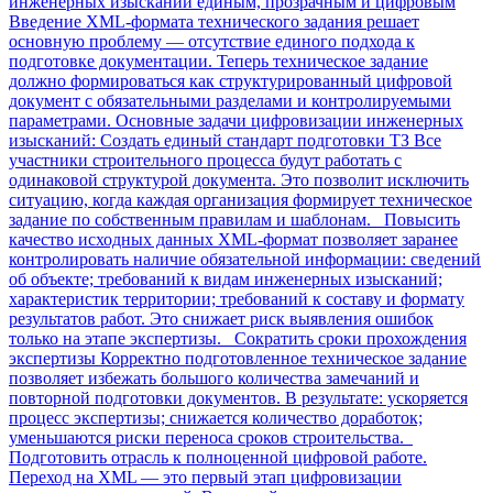
инженерных изысканий единым, прозрачным и цифровым
Введение XML-формата технического задания решает
основную проблему — отсутствие единого подхода к
подготовке документации. Теперь техническое задание
должно формироваться как структурированный цифровой
документ с обязательными разделами и контролируемыми
параметрами. Основные задачи цифровизации инженерных
изысканий: Создать единый стандарт подготовки ТЗ Все
участники строительного процесса будут работать с
одинаковой структурой документа. Это позволит исключить
ситуацию, когда каждая организация формирует техническое
задание по собственным правилам и шаблонам. Повысить
качество исходных данных XML-формат позволяет заранее
контролировать наличие обязательной информации: сведений
об объекте; требований к видам инженерных изысканий;
характеристик территории; требований к составу и формату
результатов работ. Это снижает риск выявления ошибок
только на этапе экспертизы. Сократить сроки прохождения
экспертизы Корректно подготовленное техническое задание
позволяет избежать большого количества замечаний и
повторной подготовки документов. В результате: ускоряется
процесс экспертизы; снижается количество доработок;
уменьшаются риски переноса сроков строительства.
Подготовить отрасль к полноценной цифровой работе.
Переход на XML — это первый этап цифровизации