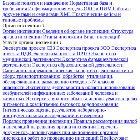
Базовые понятия и назначение
Нормативная база и
требования
Информационная модель ОКС и ЦИМ
Работа с
документами и сервисами XML
Практические кейсы и
типовые проблемы
Орган инспекции
↓
Орган инспекции
Сведения об органе инспекции
Структура
органа инспекции
Этапы инспекции
Виды инспекций
Услуги органа инспекции
↓
Экспертиза проекта СЗЗ
Экспертиза проекта ЗСО
Экспертиза
проекта ПДВ
Экспертиза проекта ПРТО
Экспертиза
медицинской деятельности
Экспертиза фармацевтической
деятельности
Экспертиза образовательной деятельности
Санитарно-эпидемиологическая экспертиза деятельности по
сбору, транспортированию, обработке, утилизации,
обезвреживанию, размещению отходов I-IV классов
опасности
Экспертиза деятельности в области использования
возбудителей инфекционных заболеваний человека и
животных
Экспертиза водного объекта используемого в целях
питьевого и хозяйственно-бытового водопользования
Гигиеническая оценка результатов лабораторно-
инструментальных исследований и измерений
Порядок проведения инспекции
Правила рассмотрения жалоб
и апелляций на решения органа инспекции
Перечень
документов, используемых при выполнении органом
инспекции работ по проведению инспекций
Прейскурант