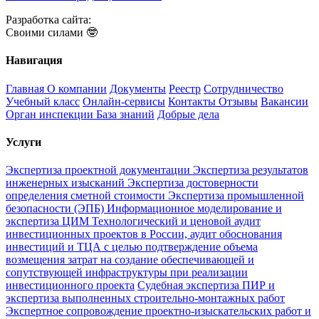
Разработка сайта:
Своими силами 🤓
Навигация
Главная
О компании
Документы
Реестр
Сотрудничество
Учебный класс
Онлайн-сервисы
Контакты
Отзывы
Вакансии
Орган инспекции
База знаний
Добрые дела
Услуги
Экспертиза проектной документации
Экспертиза результатов
инженерных изысканий
Экспертиза достоверности
определения сметной стоимости
Экспертиза промышленной
безопасности (ЭПБ)
Информационное моделирование и
экспертиза ЦИМ
Технологический и ценовой аудит
инвестиционных проектов в России, аудит обоснования
инвестиций и ТЦА с целью подтверждение объема
возмещения затрат на создание обеспечивающей и
сопутствующей инфраструктуры при реализации
инвестиционного проекта
Судебная экспертиза ПИР и
экспертиза выполненных строительно-монтажных работ
Экспертное сопровождение проектно-изыскательских работ и