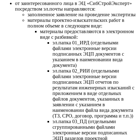
от заинтересованного лица в ЭЦ «СибСтройЭксперт»
посредством эл.почты направляются:
заполненное заявление на проведение экспертизы
материалы проектно-изыскательских работ в
полном объеме в следующем виде:
материалы предоставляются в электронном
виде с разбивкой:
эл.папка 01_ИРД (отдельными
файлами электронные версии
подписанных ЭЦП документов с
указанием в наименовании вида
документа)
эл.папка 02_РИИ (отдельными
файлами электронные версии
подписанных ЭЦП отчетов по
результатам инженерных изысканий с
приложением в виде отдельных
файлов документов, указанных в
заявлении с указанием в
наименовании файла вида документа
(ТЗ, СРО, договор, программа и т.п.))
эл.папка 03_ПД (отдельными
сгруппированными файлами
электронные версии подписанных
ЭЦП разделов проектной