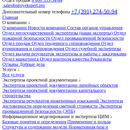
Отдел продаж
8 800 333-54-84
salesibstroyekspert.pro
+7 (391) 274-50-94
Дополнительный номер телефона
Главная
О компании
↓
О компании
Новости компании
Состав органов управления
Отдел негосударственной экспертизы (наши эксперты)
Отдел
пожарной безопасности
Отдел промышленной безопасности
Отдел продаж
Отдел тендерного сопровождения
Отдел
курирования и сопровождения
Отдел судебной экспертизы
Отдел выдачи результатов экспертизы и работы с заказчиками
Отдел маркетинга
Отдел контроля качества
Реквизиты
Отзывы
Добрые дела
Услуги
↓
Все услуги
Экспертиза проектной документации
↓
Экспертиза проектной документации линейных объектов
Экспертиза проектной документации капитального
строительства
Экспертиза результатов инженерных изысканий
Экспертиза
достоверности определения сметной стоимости
Экспертиза
промышленной безопасности (ЭПБ)
Информационное моделирование и экспертиза ЦИМ
↓
Базовые понятия и определения
Применение и польза
Структура и содержание модели
Нормативная база и