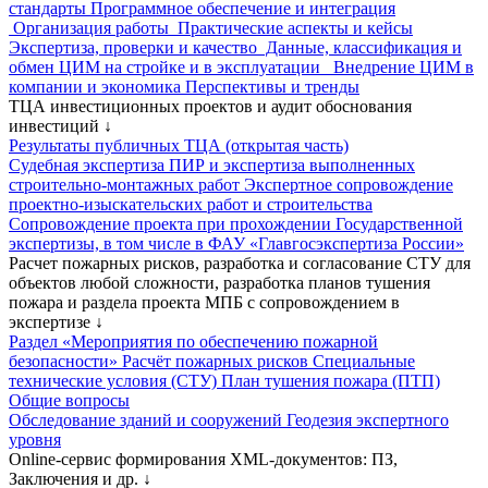
стандарты
Программное обеспечение и интеграция
Организация работы
Практические аспекты и кейсы
Экспертиза, проверки и качество
Данные, классификация и
обмен
ЦИМ на стройке и в эксплуатации
Внедрение ЦИМ в
компании и экономика
Перспективы и тренды
ТЦА инвестиционных проектов и аудит обоснования
инвестиций
↓
Результаты публичных ТЦА (открытая часть)
Судебная экспертиза ПИР и экспертиза выполненных
строительно-монтажных работ
Экспертное сопровождение
проектно-изыскательских работ и строительства
Сопровождение проекта при прохождении Государственной
экспертизы, в том числе в ФАУ «Главгосэкспертиза России»
Расчет пожарных рисков, разработка и согласование СТУ для
объектов любой сложности, разработка планов тушения
пожара и раздела проекта МПБ с сопровождением в
экспертизе
↓
Раздел «Мероприятия по обеспечению пожарной
безопасности»
Расчёт пожарных рисков
Специальные
технические условия (СТУ)
План тушения пожара (ПТП)
Общие вопросы
Обследование зданий и сооружений
Геодезия экспертного
уровня
Online-сервис формирования XML-документов: ПЗ,
Заключения и др.
↓