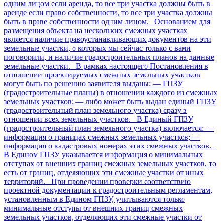
одним лицом если аренда, то все три участка должны быть в
аренде если право собственности, то все три участка должны
быть в праве собственности одним лицом. Основанием для
размещения объекта на нескольких смежных участках
является наличие правоустанавливающих документов на эти
земельные участки, о которых мы сейчас только с вами
поговорили, и наличие градостроительных планов на данные
земельные участки. В рамках настоящего Постановления в
отношении проектируемых смежных земельных участков
могут быть по решению заявителя выданы: — ГПЗУ
(градостроительные планы) в отношении каждого из смежных
земельных участков; — либо может быть выдан единый ГПЗУ
(градостроительный план земельного участка) сразу в
отношении всех земельных участков. В Единый ГПЗУ
(градостроительный план земельного участка) включается: —
информация о границах смежных земельных участков; —
информация о кадастровых номерах этих смежных участков.
В Едином ГПЗУ указывается информация о минимальных
отступах от внешних границ смежных земельных участков, то
есть от границ, отделяющих эти смежные участки от иных
территорий. При проведении проверки соответствию
проектной документации к градостроительным регламентам,
установленным в Едином ГПЗУ, учитываются только
минимальные отступы от внешних границ смежных
земельных участков, отделяющих эти смежные участки от