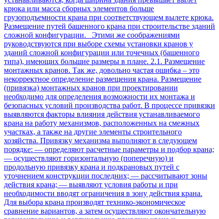
крюка или масса сборных элементов больше
грузоподъемности крана при соответствующем вылете крюка.
Размещение путей башенного крана при строительстве зданий
сложной конфигурации. Этими же соображениями
руководствуются при выборе схемы установки кранов у
зданий сложной конфигурации или точечных (башенного
типа), имеющих большие размеры в плане. 2.1. Размещение
монтажных кранов. Так же, довольно частая ошибка – это
некорректное определение размещения крана. Размещение
(привязка) монтажных кранов при проектировании
необходимо для определения возможности их монтажа и
безопасных условий производства работ. В процессе привязки
выявляются факторы влияния действия устанавливаемого
крана на работу механизмов, расположенных на смежных
участках, а также на другие элементы строительного
хозяйства. Привязку механизма выполняют в следующем
порядке: — определяют расчетные параметры и подбор крана;
— осуществляют горизонтальную (поперечную) и
продольную привязку крана и подкрановых путей с
уточнением конструкции последних; — рассчитывают зоны
действия крана; — выявляют условия работы и при
необходимости вводят ограничения в зону действия крана.
Для выбора крана производят технико-экономическое
сравнение вариантов, а затем осуществляют окончательную