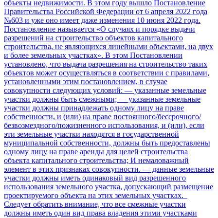
объекты недвижимости. В этом году вышло Постановление
Правительства Российской Федерации от 6 апреля 2022 года
№603 и уже оно имеет даже изменения 10 июня 2022 года.
Постановление называется «О случаях и порядке выдачи
разрешений на строительство объектов капитального
строительства, не являющихся линейными объектами, на двух
и более земельных участках». В этом Постановлении
установлено, что выдача разрешения на строительство таких
объектов может осуществляться в соответствии с правилами,
установленными этим постановлением, в случае
совокупности следующих условий: — указанные земельные
участки должны быть смежными; — указанные земельные
участки должны принадлежать одному лицу на праве
собственности, и (или) на праве постоянного/бессрочного/
безвозмездного/пожизненного использования, и (или), если
эти земельные участки находятся в государственной
муниципальной собственности, должны быть предоставлены
одному лицу на праве аренды для целей строительства
объекта капитального строительства; И немаловажный
элемент в этих признаках совокупности. — данные земельные
участки должны иметь одинаковый вид разрешенного
использования земельного участка, допускающий размещение
проектируемого объекта на этих земельных участках.
Следует обратить внимание, что все смежные участки
должны иметь один вид права владения этими участками