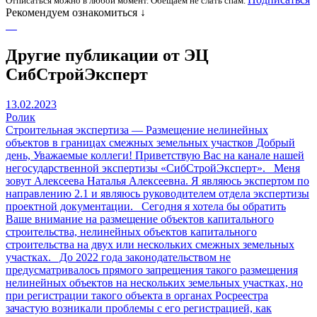
Отписаться можно в любой момент. Обещаем не слать спам.
Рекомендуем ознакомиться ↓
Другие публикации от ЭЦ
СибСтройЭксперт
13.02.2023
Ролик
Строительная экспертиза — Размещение нелинейных
объектов в границах смежных земельных участков
Добрый
день, Уважаемые коллеги! Приветствую Вас на канале нашей
негосударственной экспертизы «СибСтройЭксперт». Меня
зовут Алексеева Наталья Алексеевна. Я являюсь экспертом по
направлению 2.1 и являюсь руководителем отдела экспертизы
проектной документации. Сегодня я хотела бы обратить
Ваше внимание на размещение объектов капитального
строительства, нелинейных объектов капитального
строительства на двух или нескольких смежных земельных
участках. До 2022 года законодательством не
предусматривалось прямого запрещения такого размещения
нелинейных объектов на нескольких земельных участках, но
при регистрации такого объекта в органах Росреестра
зачастую возникали проблемы с его регистрацией, как