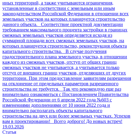
иных территорий, а также учитываются ограничения,
установленные в соответствии с земельным или иным
законодательством Российской Федерации в отношении всех
земельных участков на которых планируется строительство
данного объекта. Соответствие проектной документации
требованием максимального процента застройки в границах
смежных земельных участков определяется исходя из
суммарной площади всех смежных земельных участков, на
которых планируется строительство, реконструкция объекта
капитального строительства. В случае получения
градостроительного плана земельного участка, в отношении
каждого из смежных участков, отступ от общих границ
смежных участков не учитывается, а учитывается только
отступ от внешних границ участков, отделяющих от других
территории. При этом предоставление заявителям разрешения
на отклонение от предельных параметров разрешенного
строительства не требуется. Так что рекомендую еще раз
внимательно ознакомиться с Постановлением Правительства
Российской Федерации от 6 апреля 2022 года №603 с
изменениями дополнениями от 10 июня 2022 года и
внимательно располагать объекты капитального
строительства на двух или более земельных участках. Успехов
вам в проектировании! Всего доброго! До новых встреч!
19.03.2026
Статья