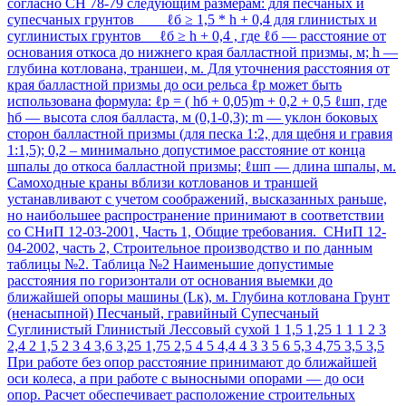
согласно СН 78-79 следующим размерам: для песчаных и
супесчаных грунтов ℓб ≥ 1,5 * h + 0,4 для глинистых и
суглинистых грунтов ℓб ≥ h + 0,4 , где ℓб — расстояние от
основания откоса до нижнего края балластной призмы, м; h —
глубина котлована, траншеи, м. Для уточнения расстояния от
края балластной призмы до оси рельса ℓр может быть
использована формула: ℓр = ( hб + 0,05)m + 0,2 + 0,5 ℓшп, где
hб — высота слоя балласта, м (0,1-0,3); m — уклон боковых
сторон балластной призмы (для песка 1:2, для щебня и гравия
1:1,5); 0,2 – минимально допустимое расстояние от конца
шпалы до откоса балластной призмы; ℓшп — длина шпалы, м.
Самоходные краны вблизи котлованов и траншей
устанавливают с учетом соображений, высказанных раньше,
но наибольшее распространение принимают в соответствии
со СНиП 12-03-2001, Часть 1, Общие требования. СНиП 12-
04-2002, часть 2, Строительное производство и по данным
таблицы №2. Таблица №2 Наименьшие допустимые
расстояния по горизонтали от основания выемки до
ближайшей опоры машины (Lк), м. Глубина котлована Грунт
(ненасыпной) Песчаный, гравийный Супесчаный
Суглинистый Глинистый Лессовый сухой 1 1,5 1,25 1 1 1 2 3
2,4 2 1,5 2 3 4 3,6 3,25 1,75 2,5 4 5 4,4 4 3 3 5 6 5,3 4,75 3,5 3,5
При работе без опор расстояние принимают до ближайшей
оси колеса, а при работе с выносными опорами — до оси
опор. Расчет обеспечивает расположение строительных