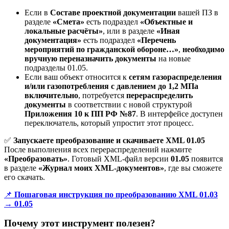
Если в
Составе проектной документации
вашей ПЗ в
разделе
«Смета»
есть подраздел
«Объектные и
локальные расчёты»
, или в разделе
«Иная
документация»
есть подраздел
«Перечень
мероприятий по гражданской обороне…»
,
необходимо
вручную переназначить документы
на новые
подразделы 01.05.
Если ваш объект относится к
сетям газораспределения
и/или газопотребления с давлением до 1,2 МПа
включительно
, потребуется
перераспределить
документы
в соответствии с новой структурой
Приложения 10 к ПП РФ №87
. В интерфейсе доступен
переключатель, который упростит этот процесс.
✅
Запускаете преобразование и скачиваете XML 01.05
После выполнения всех перераспределений нажмите
«Преобразовать»
. Готовый XML-файл версии
01.05
появится
в разделе
«Журнал моих XML-документов»
, где вы сможете
его скачать.
📌
Пошаговая инструкция по преобразованию XML 01.03
→ 01.05
Почему этот инструмент полезен?