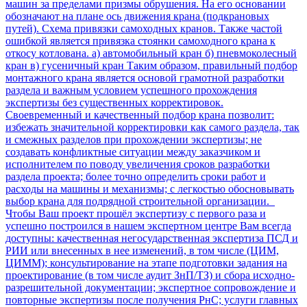
машин за пределами призмы обрушения. На его основании
обозначают на плане ось движения крана (подкрановых
путей). Схема привязки самоходных кранов. Также частой
ошибкой является привязка стоянки самоходного крана к
откосу котлована. а) автомобильный кран б) пневмоколесный
кран в) гусеничный кран Таким образом, правильный подбор
монтажного крана является основой грамотной разработки
раздела и важным условием успешного прохождения
экспертизы без существенных корректировок.
Своевременный и качественный подбор крана позволит:
избежать значительной корректировки как самого раздела, так
и смежных разделов при прохождении экспертизы; не
создавать конфликтные ситуации между заказчиком и
исполнителем по поводу увеличения сроков разработки
раздела проекта; более точно определить сроки работ и
расходы на машины и механизмы; с легкостью обосновывать
выбор крана для подрядной строительной организации.
Чтобы Ваш проект прошёл экспертизу с первого раза и
успешно построился в нашем экспертном центре Вам всегда
доступны: качественная негосударственная экспертиза ПСД и
РИИ или внесенных в нее изменений, в том числе (ЦИМ,
ЦИММ); консультирование на этапе подготовки задания на
проектирование (в том числе аудит ЗнП/ТЗ) и сбора исходно-
разрешительной документации; экспертное сопровождение и
повторные экспертизы после получения РнС; услуги главных