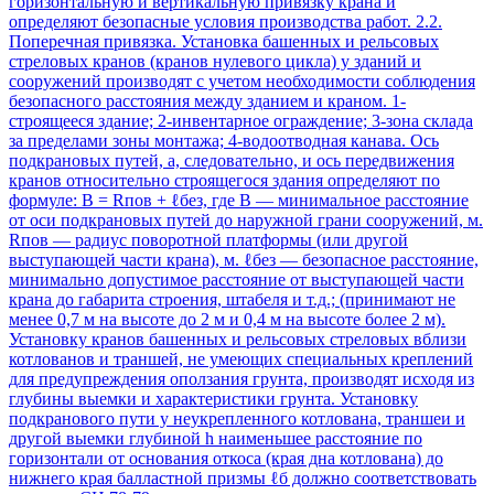
горизонтальную и вертикальную привязку крана и
определяют безопасные условия производства работ. 2.2.
Поперечная привязка. Установка башенных и рельсовых
стреловых кранов (кранов нулевого цикла) у зданий и
сооружений производят с учетом необходимости соблюдения
безопасного расстояния между зданием и краном. 1-
строящееся здание; 2-инвентарное ограждение; 3-зона склада
за пределами зоны монтажа; 4-водоотводная канава. Ось
подкрановых путей, а, следовательно, и ось передвижения
кранов относительно строящегося здания определяют по
формуле: В = Rпов + ℓбез, где В — минимальное расстояние
от оси подкрановых путей до наружной грани сооружений, м.
Rпов — радиус поворотной платформы (или другой
выступающей части крана), м. ℓбез — безопасное расстояние,
минимально допустимое расстояние от выступающей части
крана до габарита строения, штабеля и т.д.; (принимают не
менее 0,7 м на высоте до 2 м и 0,4 м на высоте более 2 м).
Установку кранов башенных и рельсовых стреловых вблизи
котлованов и траншей, не умеющих специальных креплений
для предупреждения оползания грунта, производят исходя из
глубины выемки и характеристики грунта. Установку
подкранового пути у неукрепленного котлована, траншеи и
другой выемки глубиной h наименьшее расстояние по
горизонтали от основания откоса (края дна котлована) до
нижнего края балластной призмы ℓб должно соответствовать