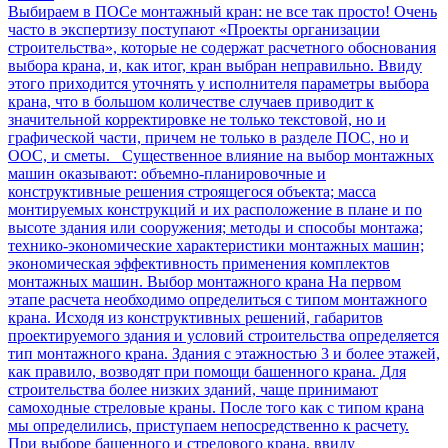
Выбираем в ПОСе монтажный кран: не все так просто!
Очень
часто в экспертизу поступают «Проекты организации
строительства», которые не содержат расчетного обоснования
выбора крана, и, как итог, кран выбран неправильно. Ввиду
этого приходится уточнять у исполнителя параметры выбора
крана, что в большом количестве случаев приводит к
значительной корректировке не только текстовой, но и
графической части, причем не только в разделе ПОС, но и
ООС, и сметы. Существенное влияние на выбор монтажных
машин оказывают: объемно-планировочные и
конструктивные решения строящегося объекта; масса
монтируемых конструкций и их расположение в плане и по
высоте здания или сооружения; методы и способы монтажа;
технико-экономические характеристики монтажных машин;
экономическая эффективность применения комплектов
монтажных машин. Выбор монтажного крана На первом
этапе расчета необходимо определиться с типом монтажного
крана. Исходя из конструктивных решений, габаритов
проектируемого здания и условий строительства определяется
тип монтажного крана. Здания с этажностью 3 и более этажей,
как правило, возводят при помощи башенного крана. Для
строительства более низких зданий, чаще принимают
самоходные стреловые краны. После того как с типом крана
мы определились, приступаем непосредственно к расчету.
При выборе башенного и стрелового крана, ввиду