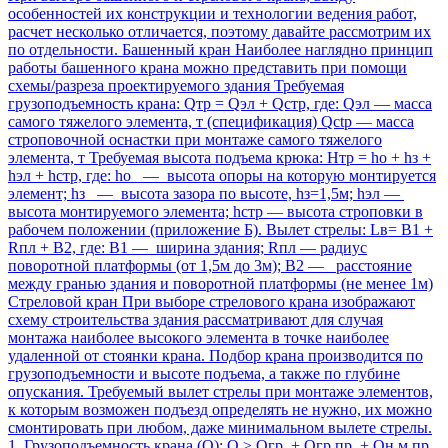
особенностей их конструкции и технологии ведения работ,
расчет несколько отличается, поэтому давайте рассмотрим их
по отдельности. Башенный кран Наиболее наглядно принцип
работы башенного крана можно представить при помощи
схемы/разреза проектируемого здания Требуемая
грузоподъемность крана: Qтр = Qэл + Qстр, где: Qэл — масса
самого тяжелого элемента, т (спецификация) Qctp — масса
строповочной оснастки при монтаже самого тяжелого
элемента, т Требуемая высота подъема крюка: Нтр = ho + hз +
hэл + hстр, где: ho — высота опоры на которую монтируется
элемент; hз — высота зазора по высоте, hз=1,5м; hэл —
высота монтируемого элемента; hстр — высота строповки в
рабочем положении (приложение Б). Вылет стрелы: Lв= В1 +
Rпл + В2, где: В1 — ширина здания; Rпл — радиус
поворотной платформы (от 1,5м до 3м); В2 — расстояние
между гранью здания и поворотной платформы (не менее 1м)
Стреловой кран При выборе стрелового крана изображают
схему строительства здания рассматривают для случая
монтажа наиболее высокого элемента в точке наиболее
удаленной от стоянки крана. Подбор крана производится по
грузоподъемности и высоте подъема, а также по глубине
опускания. Требуемый вылет стрелы при монтаже элементов,
к которым возможен подъезд определять не нужно, их можно
смонтировать при любом, даже минимальном вылете стрелы.
1. Грузоподъемность крана (Q): Q ≥ Qгр. + Qгр.пр. + Qн.м.пр.