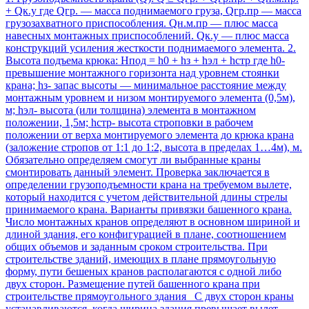
+ Qк.у где Qгр. — масса поднимаемого груза, Qгр.пр — масса
грузозахватного приспособления. Qн.м.пр — плюс масса
навесных монтажных приспособлений. Qк.у — плюс масса
конструкций усиления жесткости поднимаемого элемента. 2.
Высота подъема крюка: Hпод = h0 + hз + hэл + hстр где h0-
превышение монтажного горизонта над уровнем стоянки
крана; hз- запас высоты — минимальное расстояние между
монтажным уровнем и низом монтируемого элемента (0,5м),
м; hэл- высота (или толщина) элемента в монтажном
положении, 1,5м; hстр- высота строповки в рабочем
положении от верха монтируемого элемента до крюка крана
(заложение стропов от 1:1 до 1:2, высота в пределах 1…4м), м.
Обязательно определяем смогут ли выбранные краны
смонтировать данный элемент. Проверка заключается в
определении грузоподъемности крана на требуемом вылете,
который находится с учетом действительной длины стрелы
принимаемого крана. Варианты привязки башенного крана.
Число монтажных кранов определяют в основном шириной и
длиной здания, его конфигурацией в плане, соотношением
общих объемов и заданным сроком строительства. При
строительстве зданий, имеющих в плане прямоугольную
форму, пути бешеных кранов располагаются с одной либо
двух сторон. Размещение путей башенного крана при
строительстве прямоугольного здания С двух сторон краны
устанавливаются, когда ширина здания превышает вылет